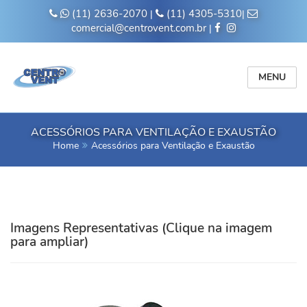
(11) 2636-2070
(11) 4305-5310
|
|
comercial@centrovent.com.br
|
MENU
ACESSÓRIOS PARA VENTILAÇÃO E EXAUSTÃO
Home
Acessórios para Ventilação e Exaustão
Imagens Representativas (Clique na imagem
para ampliar)